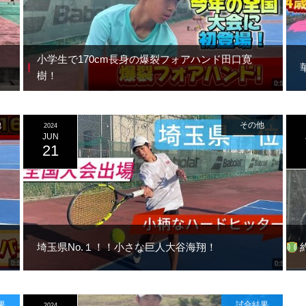
小学生で170cm
長身の爆裂フォアハンド
田口寛
樹！
他
その他
2024
JUN
21
埼玉県No.１！！小さな巨人大谷海翔！
果
試合結果
2024