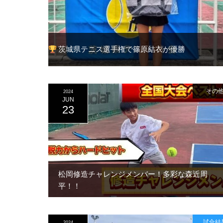
茨城県テニス選手権で篠原結衣が優勝
その
2024
JUN
23
松岡修造チャレンジメンバー！多彩な森近周
平！！
試合結
2024