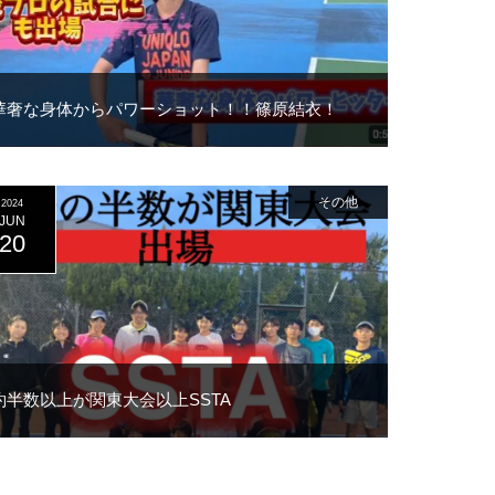
華奢な身体からパワーショット！！篠原結衣！
その他
2024
JUN
20
約半数以上が関東大会以上
SSTA