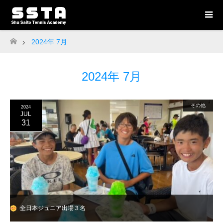
2024年 7月
ホーム
2024年 7月
その他
2024
JUL
31
全日本ジュニア出場３名