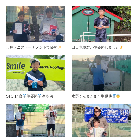
市原テニストーナメントで優勝
田口寛樹君が準優勝しました
STC 14歳
準優勝
渡邉 湊
水野くんまたまた準優勝