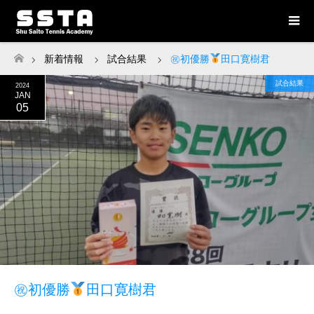
新着情報
試合結果
㊗初優勝
田口寛樹君
ホーム
試合結果
2024
JAN
05
㊗初優勝
田口寛樹君