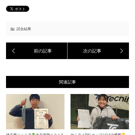
試合結果
関連記事
埼玉県ジュニア
大谷海翔ベスト4
サムライPALカップ U14で優勝