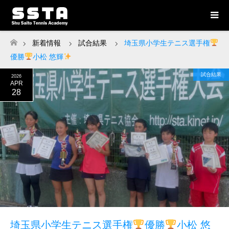
新着情報
試合結果
埼玉県小学生テニス選手権
ホーム
優勝
小松 悠輝
試合結果
2026
APR
28
埼玉県小学生テニス選手権
優勝
小松 悠