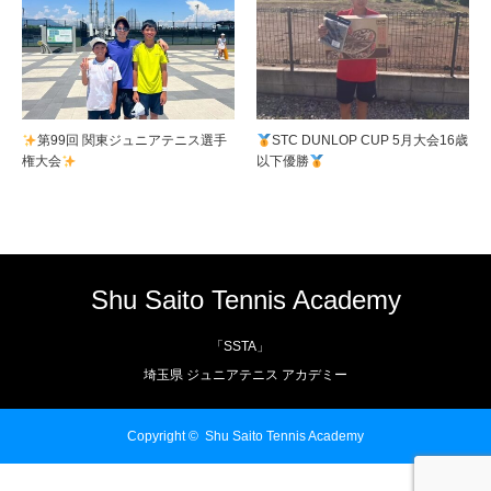
第99回 関東ジュニアテニス選手
STC DUNLOP CUP 5月大会16歳
権大会
以下優勝
Shu Saito Tennis Academy
「SSTA」
埼玉県 ジュニアテニス アカデミー
Copyright ©
Shu Saito Tennis Academy