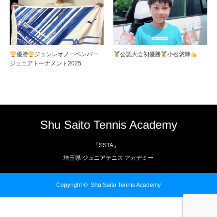
優勝
ジュンレオノーベンバー
公認大会初優勝
小松悠輝
ジュニアトーナメント2025
Shu Saito Tennis Academy
「SSTA」
埼玉県 ジュニアテニス アカデミー
Copyright ©
Shu Saito Tennis Academy