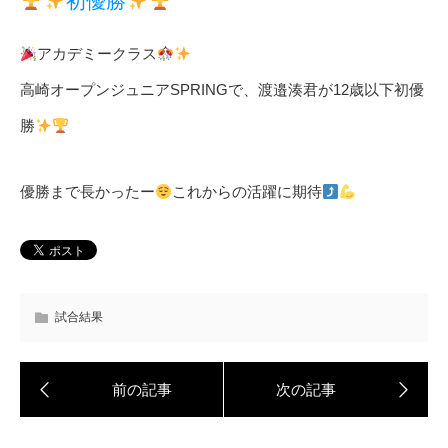
初優勝
アカデミークラス
高崎オープンジュニアSPRINGで、渡邉湊君が12歳以下初優
勝
優勝まで長かったー
これからの活躍に期待
試合結果