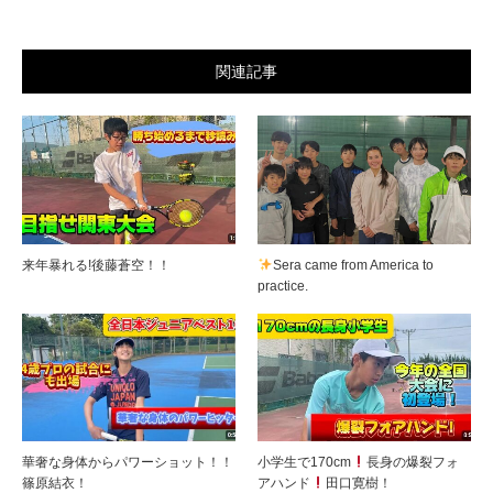
関連記事
来年暴れる!後藤蒼空！！
Sera came from America to
practice.
華奢な身体からパワーショット！！
小学生で170cm
長身の爆裂フォ
篠原結衣！
アハンド
田口寛樹！