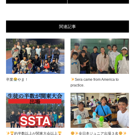
関連記事
卒業
やま！
Sera came from America to
practice.
約半数以上が関東大会以上
全日本ジュニア出場３名