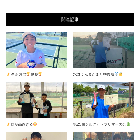
関連記事
渡邉 湊君
優勝
水野くんまたまた準優勝
背が高過ぎる
第25回シルクカップサマー大会