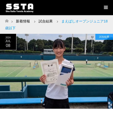
新着情報
試合結果
まえばしオープンジュニア18
ホーム
歳以下
試合結果
2024
JUL
08