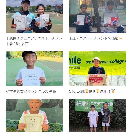
千葉白子ジュニアテニストーナメン
市原テニストーナメントで優勝
ト春 16才以下
小学生男女混合シングルス 初級
STC 14歳
優勝
渡邉 湊