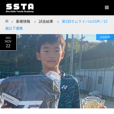
新着情報
試合結果
第1回サムライパルCUP／12
ホーム
歳以下優勝
試合結果
2022
NOV
22